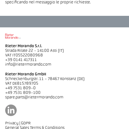
specificando nel messaggio le proprie richieste.
Rieter Morando S.r.l.
Strada Rilate 22 - 14100 Asti (IT)
VAT IT05522080968
+39 0141 417311
info@rietermorando.com
Rieter Morando GmbH
Schneckenburgstr. 11 - 78467 Konstanz (DE)
VAT DE815789705
+49 7531 809-0
+49 7531 809-100
spare.parts@rietermorando.com
Privacy
|
GDPR
General Sales Terms & Conditions