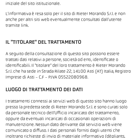
iniziale del sito istituzionale.
L'informativa è resa solo per il sito di Rieter Morando S.r.l. e non
anche per altri siti web eventualmente consultati dall'utente
tramite link.
IL "TITOLARE" DEL TRATTAMENTO
A seguito della consultazione di questo sito possono essere
trattati dati relativi a persone, società od enti, identificate o
identificabili. Il "titolare" del loro trattamento è Rieter Morando
S.r.l. che ha sede in Strada Rilate 22, 14100 Asti (AT) Italia, Registro
Imprese di Asti - C.F - P.IVA 05522080968.
LUOGO DI TRATTAMENTO DEI DATI
I trattamenti connessi ai servizi web di questo sito hanno luogo
presso la predetta sede di Rieter Morando S.r.l. e sono curati solo
da personale tecnico dell'Ufficio incaricato del trattamento,
oppure da eventuali incaricati di occasionali operazioni di
manutenzione. Nessun dato derivante dal servizio web viene
comunicato o diffuso. I dati personali forniti dagli utenti che
inoltrano richieste di invio di materiale informativo (dèpliants,